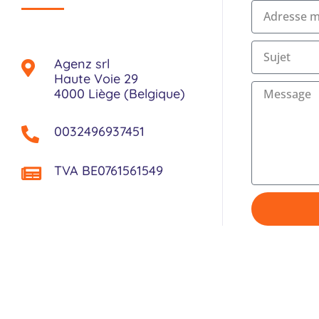
m
E
-
m
S
Agenz srl
a
u
Haute Voie 29
i
j
M
4000 Liège (Belgique)
l
e
e
t
s
0032496937451
s
a
TVA BE0761561549
g
e