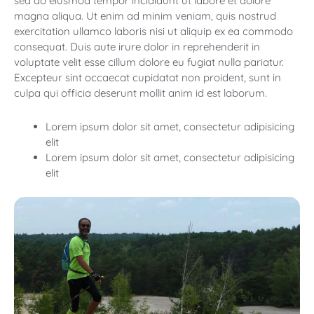
sed do eiusmod tempor incididunt ut labore et dolore
magna aliqua. Ut enim ad minim veniam, quis nostrud
exercitation ullamco laboris nisi ut aliquip ex ea commodo
consequat. Duis aute irure dolor in reprehenderit in
voluptate velit esse cillum dolore eu fugiat nulla pariatur.
Excepteur sint occaecat cupidatat non proident, sunt in
culpa qui officia deserunt mollit anim id est laborum.
Lorem ipsum dolor sit amet, consectetur adipisicing
elit
Lorem ipsum dolor sit amet, consectetur adipisicing
elit