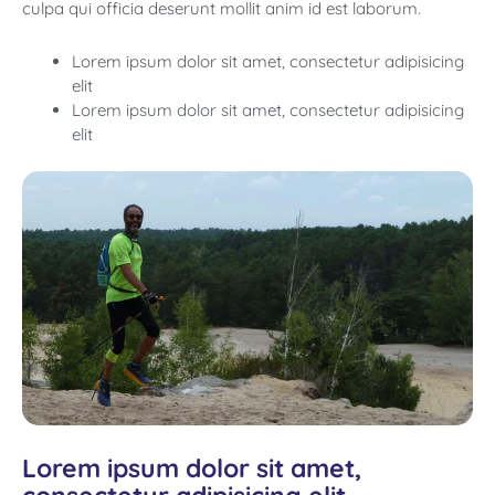
culpa qui officia deserunt mollit anim id est laborum.
Lorem ipsum dolor sit amet, consectetur adipisicing
elit
Lorem ipsum dolor sit amet, consectetur adipisicing
elit
Lorem ipsum dolor sit amet,